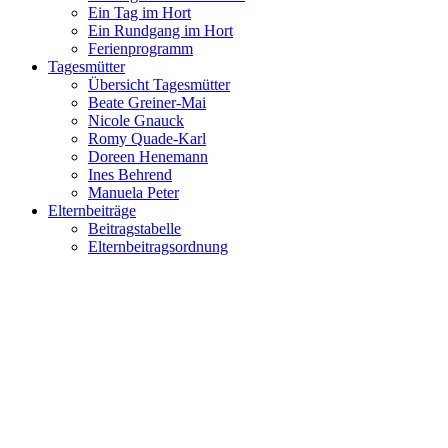
Ein Tag im Hort
Ein Rundgang im Hort
Ferienprogramm
Tagesmütter
Übersicht Tagesmütter
Beate Greiner-Mai
Nicole Gnauck
Romy Quade-Karl
Doreen Henemann
Ines Behrend
Manuela Peter
Elternbeiträge
Beitragstabelle
Elternbeitragsordnung