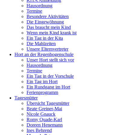
KITA Anmeldung
Hausordnung
Termine
Besondere Aktivitäten
Die Eingewöhnung
Das braucht mein Kind
Wenn mein Kind krank ist
Ein Tag in der Kita
Die Mahlzeiten
Unsere Elternvertreter
Hort an der Regenbogenschule
Unser Hort stellt sich vor
Hausordnung
Termine
Ein Tag in der Vorschule
Ein Tag im Hort
Ein Rundgang im Hort
Ferienprogramm
Tagesmütter
Übersicht Tagesmütter
Beate Greiner-Mai
Nicole Gnauck
Romy Quade-Karl
Doreen Henemann
Ines Behrend