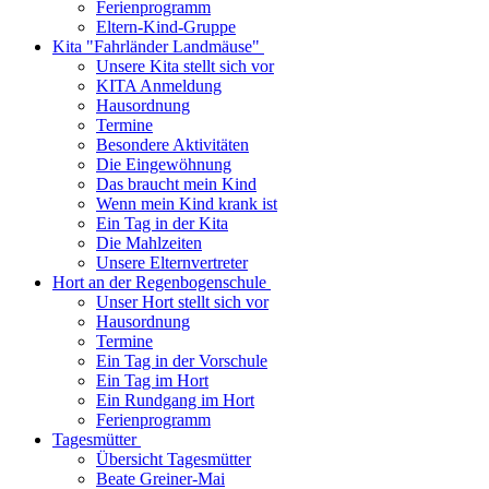
Ferienprogramm
Eltern-Kind-Gruppe
Kita "Fahrländer Landmäuse"
Unsere Kita stellt sich vor
KITA Anmeldung
Hausordnung
Termine
Besondere Aktivitäten
Die Eingewöhnung
Das braucht mein Kind
Wenn mein Kind krank ist
Ein Tag in der Kita
Die Mahlzeiten
Unsere Elternvertreter
Hort an der Regenbogenschule
Unser Hort stellt sich vor
Hausordnung
Termine
Ein Tag in der Vorschule
Ein Tag im Hort
Ein Rundgang im Hort
Ferienprogramm
Tagesmütter
Übersicht Tagesmütter
Beate Greiner-Mai