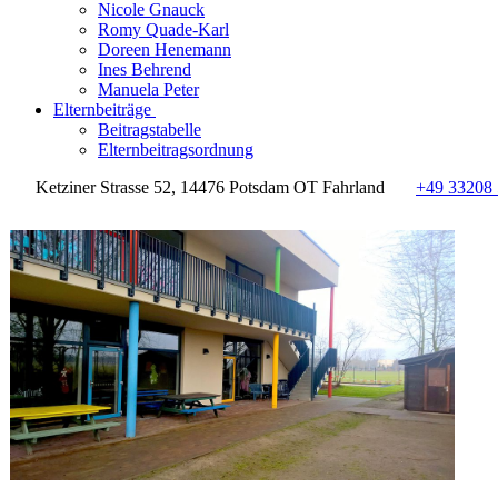
Nicole Gnauck
Romy Quade-Karl
Doreen Henemann
Ines Behrend
Manuela Peter
Elternbeiträge
Beitragstabelle
Elternbeitragsordnung
Ketziner Strasse 52, 14476 Potsdam OT Fahrland
+49 33208