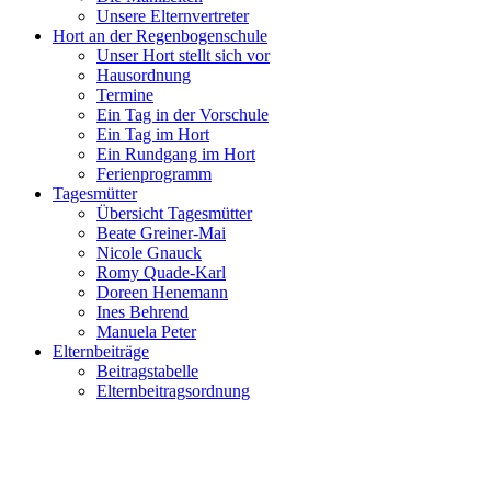
Unsere Elternvertreter
Hort an der Regenbogenschule
Unser Hort stellt sich vor
Hausordnung
Termine
Ein Tag in der Vorschule
Ein Tag im Hort
Ein Rundgang im Hort
Ferienprogramm
Tagesmütter
Übersicht Tagesmütter
Beate Greiner-Mai
Nicole Gnauck
Romy Quade-Karl
Doreen Henemann
Ines Behrend
Manuela Peter
Elternbeiträge
Beitragstabelle
Elternbeitragsordnung