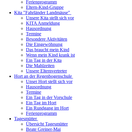
Ferienprogramm
Eltern-Kind-Gruppe
Kita "Fahrländer Landmäuse"
Unsere Kita stellt sich vor
KITA Anmeldung
Hausordnung
Termine
Besondere Aktivitäten
Die Eingewöhnung
Das braucht mein Kind
Wenn mein Kind krank ist
Ein Tag in der Kita
Die Mahlzeiten
Unsere Elternvertreter
Hort an der Regenbogenschule
Unser Hort stellt sich vor
Hausordnung
Termine
Ein Tag in der Vorschule
Ein Tag im Hort
Ein Rundgang im Hort
Ferienprogramm
Tagesmütter
Übersicht Tagesmütter
Beate Greiner-Mai