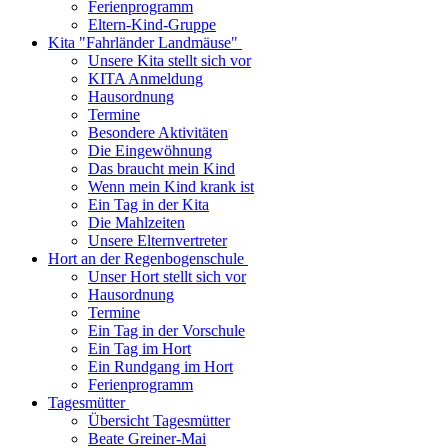
Ferienprogramm
Eltern-Kind-Gruppe
Kita "Fahrländer Landmäuse"
Unsere Kita stellt sich vor
KITA Anmeldung
Hausordnung
Termine
Besondere Aktivitäten
Die Eingewöhnung
Das braucht mein Kind
Wenn mein Kind krank ist
Ein Tag in der Kita
Die Mahlzeiten
Unsere Elternvertreter
Hort an der Regenbogenschule
Unser Hort stellt sich vor
Hausordnung
Termine
Ein Tag in der Vorschule
Ein Tag im Hort
Ein Rundgang im Hort
Ferienprogramm
Tagesmütter
Übersicht Tagesmütter
Beate Greiner-Mai