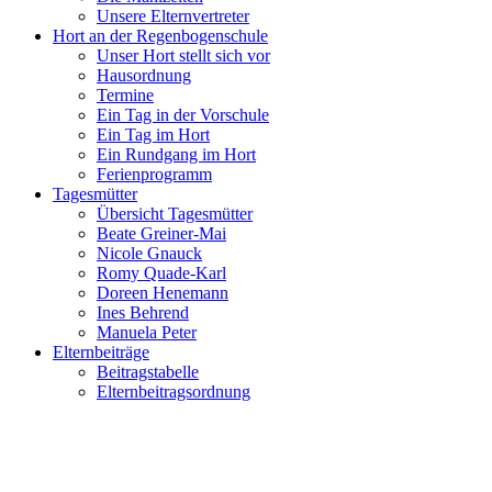
Unsere Elternvertreter
Hort an der Regenbogenschule
Unser Hort stellt sich vor
Hausordnung
Termine
Ein Tag in der Vorschule
Ein Tag im Hort
Ein Rundgang im Hort
Ferienprogramm
Tagesmütter
Übersicht Tagesmütter
Beate Greiner-Mai
Nicole Gnauck
Romy Quade-Karl
Doreen Henemann
Ines Behrend
Manuela Peter
Elternbeiträge
Beitragstabelle
Elternbeitragsordnung