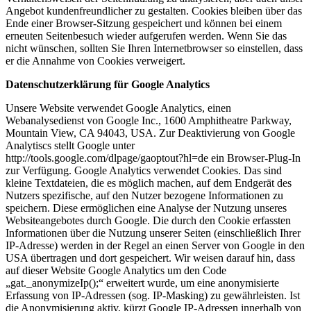
Angebot kundenfreundlicher zu gestalten. Cookies bleiben über das
Ende einer Browser-Sitzung gespeichert und können bei einem
erneuten Seitenbesuch wieder aufgerufen werden. Wenn Sie das
nicht wünschen, sollten Sie Ihren Internetbrowser so einstellen, dass
er die Annahme von Cookies verweigert.
Datenschutzerklärung für Google Analytics
Unsere Website verwendet Google Analytics, einen
Webanalysedienst von Google Inc., 1600 Amphitheatre Parkway,
Mountain View, CA 94043, USA. Zur Deaktivierung von Google
Analytiscs stellt Google unter
http://tools.google.com/dlpage/gaoptout?hl=de ein Browser-Plug-In
zur Verfügung. Google Analytics verwendet Cookies. Das sind
kleine Textdateien, die es möglich machen, auf dem Endgerät des
Nutzers spezifische, auf den Nutzer bezogene Informationen zu
speichern. Diese ermöglichen eine Analyse der Nutzung unseres
Websiteangebotes durch Google. Die durch den Cookie erfassten
Informationen über die Nutzung unserer Seiten (einschließlich Ihrer
IP-Adresse) werden in der Regel an einen Server von Google in den
USA übertragen und dort gespeichert. Wir weisen darauf hin, dass
auf dieser Website Google Analytics um den Code
„gat._anonymizeIp();“ erweitert wurde, um eine anonymisierte
Erfassung von IP-Adressen (sog. IP-Masking) zu gewährleisten. Ist
die Anonymisierung aktiv, kürzt Google IP-Adressen innerhalb von