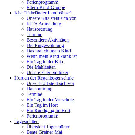
Ferienprogramm
Eltern-Kind-Gruppe
Kita "Fahrländer Landmäuse"
Unsere Kita stellt sich vor
KITA Anmeldung
Hausordnung
Termine
Besondere Aktivitäten
Die Eingewöhnung
Das braucht mein Kind
Wenn mein Kind krank ist
Ein Tag in der Kita
Die Mahlzeiten
Unsere Elternvertreter
Hort an der Regenbogenschule
Unser Hort stellt sich vor
Hausordnung
Termine
Ein Tag in der Vorschule
Ein Tag im Hort
Ein Rundgang im Hort
Ferienprogramm
Tagesmütter
Übersicht Tagesmütter
Beate Greiner-Mai