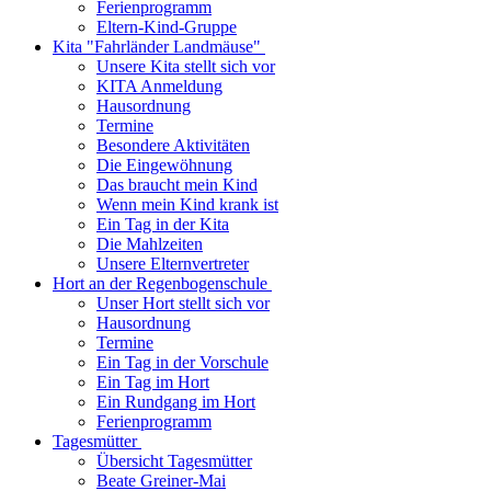
Ferienprogramm
Eltern-Kind-Gruppe
Kita "Fahrländer Landmäuse"
Unsere Kita stellt sich vor
KITA Anmeldung
Hausordnung
Termine
Besondere Aktivitäten
Die Eingewöhnung
Das braucht mein Kind
Wenn mein Kind krank ist
Ein Tag in der Kita
Die Mahlzeiten
Unsere Elternvertreter
Hort an der Regenbogenschule
Unser Hort stellt sich vor
Hausordnung
Termine
Ein Tag in der Vorschule
Ein Tag im Hort
Ein Rundgang im Hort
Ferienprogramm
Tagesmütter
Übersicht Tagesmütter
Beate Greiner-Mai