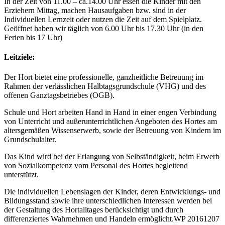
In der Zeit von 11.00 – ca.14.00 Uhr essen die Kinder mit den
Erziehern Mittag, machen Hausaufgaben bzw. sind in der
Individuellen Lernzeit oder nutzen die Zeit auf dem Spielplatz.
Geöffnet haben wir täglich von 6.00 Uhr bis 17.30 Uhr (in den
Ferien bis 17 Uhr)
Leitziele:
Der Hort bietet eine professionelle, ganzheitliche Betreuung im
Rahmen der verlässlichen Halbtagsgrundschule (VHG) und des
offenen Ganztagsbetriebes (OGB).
Schule und Hort arbeiten Hand in Hand in einer engen Verbindung
von Unterricht und außerunterrichtlichen Angeboten des Hortes am
altersgemäßen Wissenserwerb, sowie der Betreuung von Kindern im
Grundschulalter.
Das Kind wird bei der Erlangung von Selbständigkeit, beim Erwerb
von Sozialkompetenz vom Personal des Hortes begleitend
unterstützt.
Die individuellen Lebenslagen der Kinder, deren Entwicklungs- und
Bildungsstand sowie ihre unterschiedlichen Interessen werden bei
der Gestaltung des Hortalltages berücksichtigt und durch
differenziertes Wahrnehmen und Handeln ermöglicht.WP 20161207